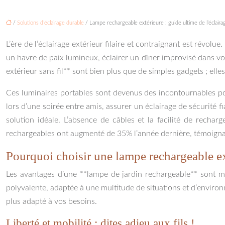
/
Solutions d’éclairage durable
/ Lampe rechargeable extérieure : guide ultime de l’éclairag
L’ère de l’éclairage extérieur filaire et contraignant est révolue
un havre de paix lumineux, éclairer un dîner improvisé dans vot
extérieur sans fil** sont bien plus que de simples gadgets ; el
Ces luminaires portables sont devenus des incontournables po
lors d’une soirée entre amis, assurer un éclairage de sécurité f
solution idéale. L’absence de câbles et la facilité de rechar
rechargeables ont augmenté de 35% l’année dernière, témoignan
Pourquoi choisir une lampe rechargeable ex
Les avantages d’une **lampe de jardin rechargeable** sont mul
polyvalente, adaptée à une multitude de situations et d’environ
plus adapté à vos besoins.
Liberté et mobilité : dites adieu aux fils !