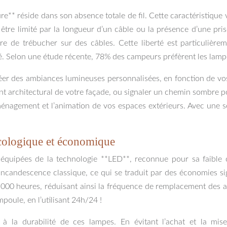
re** réside dans son absence totale de fil. Cette caractéristiqu
 être limité par la longueur d’un câble ou la présence d’une p
dre de trébucher sur des câbles. Cette liberté est particuliè
imité. Selon une étude récente, 78% des campeurs préfèrent les lamp
réer des ambiances lumineuses personnalisées, en fonction de vos
 architectural de votre façade, ou signaler un chemin sombre pour
aménagement et l’animation de vos espaces extérieurs. Avec une s
écologique et économique
 équipées de la technologie **LED**, reconnue pour sa faibl
andescence classique, ce qui se traduit par des économies signif
00 heures, réduisant ainsi la fréquence de remplacement des am
poule, en l’utilisant 24h/24 !
t à la durabilité de ces lampes. En évitant l’achat et la mi