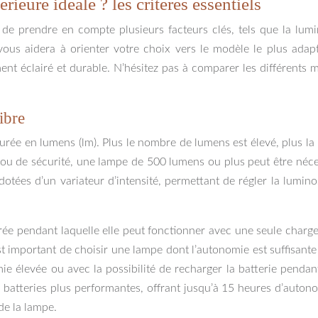
ieure idéale ? les critères essentiels
de prendre en compte plusieurs facteurs clés, tels que la lumino
és vous aidera à orienter votre choix vers le modèle le plus ada
ent éclairé et durable. N’hésitez pas à comparer les différents mo
ibre
urée en lumens (lm). Plus le nombre de lumens est élevé, plus l
 ou de sécurité, une lampe de 500 lumens ou plus peut être néces
dotées d’un variateur d’intensité, permettant de régler la lumin
rée pendant laquelle elle peut fonctionner avec une seule charge
 est important de choisir une lampe dont l’autonomie est suffisant
élevée ou avec la possibilité de recharger la batterie pendant l
batteries plus performantes, offrant jusqu’à 15 heures d’autonomi
de la lampe.