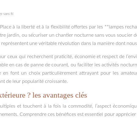
e sans fil
. Place à la liberté et à la flexibilité offertes par les **lampes r
re jardin, ou sécuriser un chantier nocturne sans vous soucier de
les représentent une véritable révolution dans la manière dont nou
ur ceux qui recherchent praticité, économie et respect de l’e
iable en cas de panne de courant, ou faciliter les activités noctur
ge en font un choix particulièrement attrayant pour les amateu
t de leur popularité croissante.
térieure ? les avantages clés
tiples et touchent à la fois la commodité, l’aspect économique 
nements. Comprendre ces bénéfices est essentiel pour apprécier pl