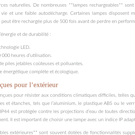
rces naturelles. De nombreuses **lampes rechargeables** sont 
 vie et une faible autodécharge. Certaines lampes disposent 
peut être rechargée plus de 500 fois avant de perdre en perfor
nergie et de durabilité :
chnologie LED.
000 heures d’utilisation.
de piles jetables coûteuses et polluantes.
ie énergétique complète et écologique.
nçues pour l’extérieur
es pour résister aux conditions climatiques difficiles, telles que 
 et étanches, tels que l’aluminium, le plastique ABS ou le verr
 IP44 est protégée contre les projections d’eau de toutes direct
t. Il est important de choisir une lampe avec un indice IP adapté
bles extérieures** sont souvent dotées de fonctionnalités suppl