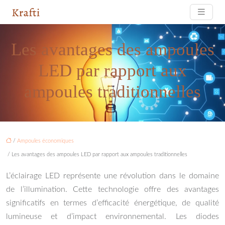
Les avantages des ampoules
LED par rapport aux
ampoules traditionnelles
/
Ampoules économiques
/ Les avantages des ampoules LED par rapport aux ampoules traditionnelles
L’éclairage LED représente une révolution dans le domaine
de l’illumination. Cette technologie offre des avantages
significatifs en termes d’efficacité énergétique, de qualité
lumineuse et d’impact environnemental. Les diodes