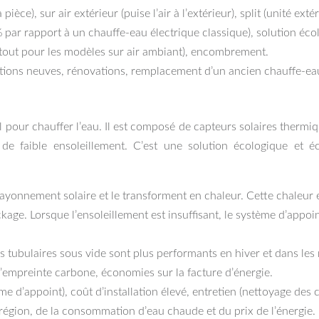
pièce), sur air extérieur (puise l’air à l’extérieur), split (unité exté
 par rapport à un chauffe-eau électrique classique), solution écolo
urtout pour les modèles sur air ambiant), encombrement.
tions neuves, rénovations, remplacement d’un ancien chauffe-eau
eil pour chauffer l’eau. Il est composé de capteurs solaires thermiq
de faible ensoleillement. C’est une solution écologique et 
rayonnement solaire et le transforment en chaleur. Cette chaleur e
ckage. Lorsque l’ensoleillement est insuffisant, le système d’appo
rs tubulaires sous vide sont plus performants en hiver et dans les
l’empreinte carbone, économies sur la facture d’énergie.
 d’appoint), coût d’installation élevé, entretien (nettoyage des ca
a région, de la consommation d’eau chaude et du prix de l’énergie