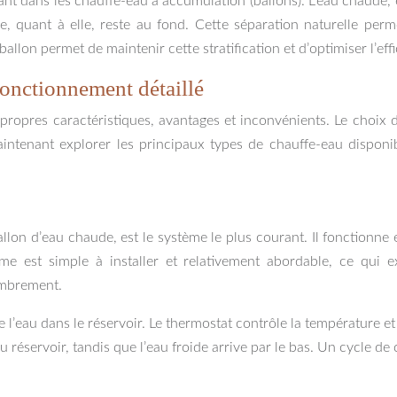
t dans les chauffe-eau à accumulation (ballons). L’eau chaude, 
de, quant à elle, reste au fond. Cette séparation naturelle pe
allon permet de maintenir cette stratification et d’optimiser l’eff
 fonctionnement détaillé
 propres caractéristiques, avantages et inconvénients. Le choi
ntenant explorer les principaux types de chauffe-eau disponib
)
lon d’eau chaude, est le système le plus courant. Il fonctionne e
me est simple à installer et relativement abordable, ce qui 
ombrement.
 l’eau dans le réservoir. Le thermostat contrôle la température e
du réservoir, tandis que l’eau froide arrive par le bas. Un cycle