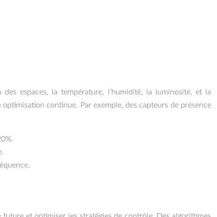
 des espaces, la température, l’humidité, la luminosité, et la
ptimisation continue. Par exemple, des capteurs de présence
20%.
e.
séquence.
future et optimiser les stratégies de contrôle. Des algorithmes