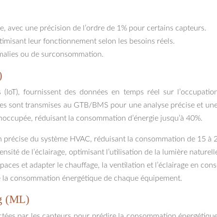
, avec une précision de l’ordre de 1% pour certains capteurs.
imisant leur fonctionnement selon les besoins réels.
nomalies ou de surconsommation.
)
s (IoT), fournissent des données en temps réel sur l’occupation
 sont transmises au GTB/BMS pour une analyse précise et une o
inoccupée, réduisant la consommation d’énergie jusqu’à 40%.
on précise du système HVAC, réduisant la consommation de 15 à 
ité de l’éclairage, optimisant l’utilisation de la lumière naturell
ces et adapter le chauffage, la ventilation et l’éclairage en con
 de la consommation énergétique de chaque équipement.
ng (ML)
ctées par les capteurs pour prédire la consommation énergétique 