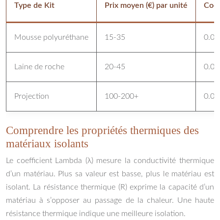
Type de Kit
Prix moyen (€) par unité
Coef
Mousse polyuréthane
15-35
0.02
Laine de roche
20-45
0.03
Projection
100-200+
0.02
Comprendre les propriétés thermiques des
matériaux isolants
Le coefficient Lambda (λ) mesure la conductivité thermique
d’un matériau. Plus sa valeur est basse, plus le matériau est
isolant. La résistance thermique (R) exprime la capacité d’un
matériau à s’opposer au passage de la chaleur. Une haute
résistance thermique indique une meilleure isolation.