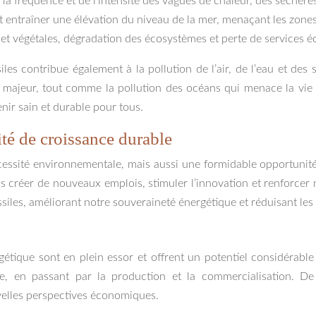
a fréquence et de l’intensité des vagues de chaleur, des séchere
t entraîner une élévation du niveau de la mer, menaçant les zones c
et végétales, dégradation des écosystèmes et perte de services é
siles contribue également à la pollution de l’air, de l’eau et de
ajeur, tout comme la pollution des océans qui menace la vie ma
nir sain et durable pour tous.
té de croissance durable
cessité environnementale, mais aussi une formidable opportunité
ons créer de nouveaux emplois, stimuler l’innovation et renforcer
les, améliorant notre souveraineté énergétique et réduisant les ri
rgétique sont en plein essor et offrent un potentiel considérab
e, en passant par la production et la commercialisation. De 
velles perspectives économiques.