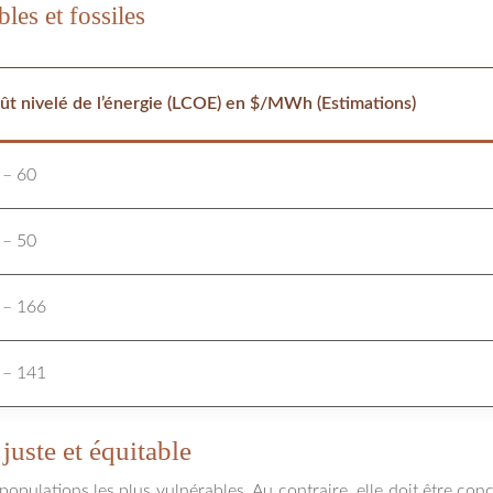
es et fossiles
ût nivelé de l’énergie (LCOE) en $/MWh (Estimations)
 – 60
 – 50
 – 166
 – 141
juste et équitable
populations les plus vulnérables. Au contraire, elle doit être conç