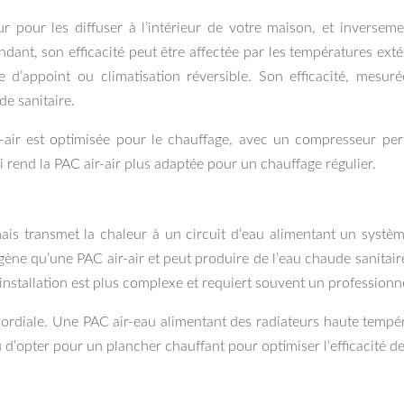
ur pour les diffuser à l’intérieur de votre maison, et inverseme
endant, son efficacité peut être affectée par les températures ext
e d’appoint ou climatisation réversible. Son efficacité, mesu
de sanitaire.
ir-air est optimisée pour le chauffage, avec un compresseur pe
 rend la PAC air-air plus adaptée pour un chauffage régulier.
 mais transmet la chaleur à un circuit d’eau alimentant un syst
ène qu’une PAC air-air et peut produire de l’eau chaude sanitair
. L’installation est plus complexe et requiert souvent un professi
mordiale. Une PAC air-eau alimentant des radiateurs haute tempé
d’opter pour un plancher chauffant pour optimiser l’efficacité de