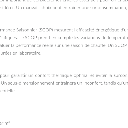
est important de considérer les critères essentiels pour un choi
onsidérer. Un mauvais choix peut entraîner une surconsommation,
ormance Saisonnier (SCOP) mesurent l’efficacité énergétique d’u
pécifiques. Le SCOP prend en compte les variations de températur
valuer la performance réelle sur une saison de chauffe. Un SCO
surées en laboratoire.
 pour garantir un confort thermique optimal et éviter la surco
ts. Un sous-dimensionnement entraînera un inconfort, tandis qu’
ntielle.
ar m²