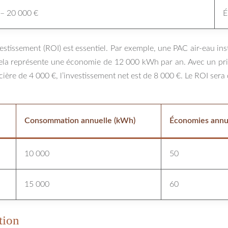
 – 20 000 €
É
nvestissement (ROI) est essentiel. Par exemple, une PAC air-eau
ela représente une économie de 12 000 kWh par an. Avec un prix
ancière de 4 000 €, l’investissement net est de 8 000 €. Le ROI ser
Consommation annuelle (kWh)
Économies annu
10 000
50
15 000
60
tion