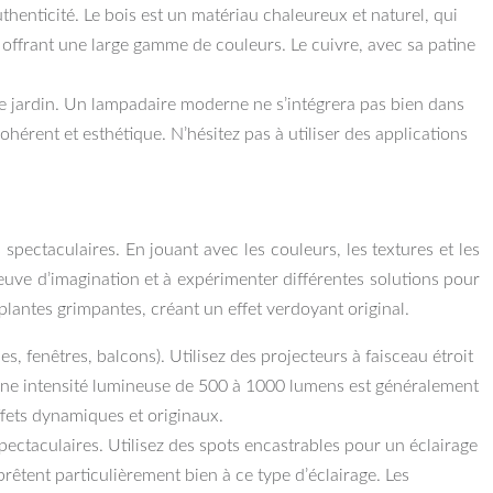
uthenticité. Le bois est un matériau chaleureux et naturel, qui
n offrant une large gamme de couleurs. Le cuivre, avec sa patine
re jardin. Un lampadaire moderne ne s’intégrera pas bien dans
érent et esthétique. N’hésitez pas à utiliser des applications
 spectaculaires. En jouant avec les couleurs, les textures et les
preuve d’imagination et à expérimenter différentes solutions pour
lantes grimpantes, créant un effet verdoyant original.
s, fenêtres, balcons). Utilisez des projecteurs à faisceau étroit
. Une intensité lumineuse de 500 à 1000 lumens est généralement
ffets dynamiques et originaux.
spectaculaires. Utilisez des spots encastrables pour un éclairage
prêtent particulièrement bien à ce type d’éclairage. Les