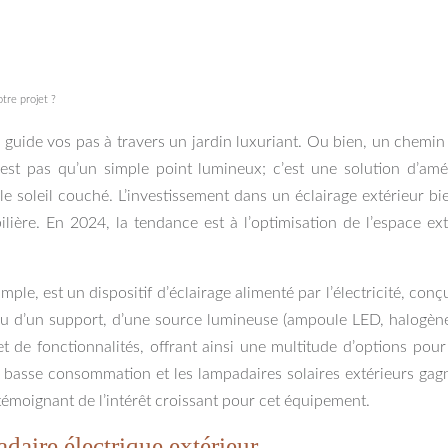
tre projet ?
 guide vos pas à travers un jardin luxuriant. Ou bien, un chemi
’est pas qu’un simple point lumineux; c’est une solution d’amé
le soleil couché. L’investissement dans un éclairage extérieur 
lière. En 2024, la tendance est à l’optimisation de l’espace ext
le, est un dispositif d’éclairage alimenté par l’électricité, conçu 
 d’un support, d’une source lumineuse (ampoule LED, halogène, e
et de fonctionnalités, offrant ainsi une multitude d’options p
 à basse consommation et les lampadaires solaires extérieurs ga
émoignant de l’intérêt croissant pour cet équipement.
adaire électrique extérieur