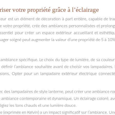
riser votre propriété grâce à l’éclairage
rieur est un élément de décoration à part entière, capable de tr
 votre propriété, crée des ambiances personnalisées et prolonge 
ssentiel pour créer un espace extérieur accueillant et esthétiqu
sager soigné peut augmenter la valeur d’une propriété de 5 à 10%
ne ambiance spécifique. Le choix du type de lumière, de sa couleu
n définir l’ambiance souhaitée avant de choisir vos lampadaires. 
asions. Opter pour un lampadaire extérieur électrique connec
c des lampadaires de style lanterne, peut créer une ambiance roma
e ambiance contemporaine et dynamique. Un éclairage coloré, a
égiez les tons chauds et une lumière douce.
re (exprimée en Kelvin) a un impact significatif sur l’ambiance