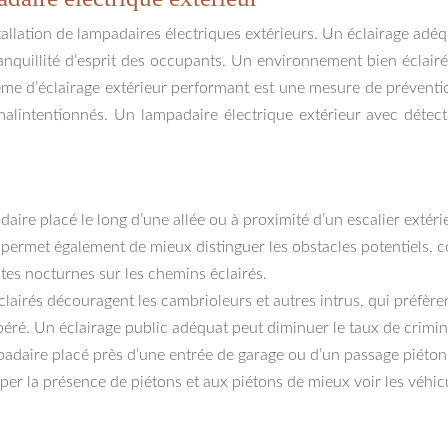
stallation de lampadaires électriques extérieurs. Un éclairage ad
tranquillité d’esprit des occupants. Un environnement bien éclair
stème d’éclairage extérieur performant est une mesure de préventio
s malintentionnés. Un lampadaire électrique extérieur avec dét
aire placé le long d’une allée ou à proximité d’un escalier extéri
 permet également de mieux distinguer les obstacles potentiels, co
es nocturnes sur les chemins éclairés.
lairés découragent les cambrioleurs et autres intrus, qui préfère
repéré. Un éclairage public adéquat peut diminuer le taux de crimin
adaire placé près d’une entrée de garage ou d’un passage piétonnier
er la présence de piétons et aux piétons de mieux voir les véhic