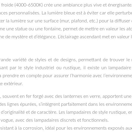
he froide (4000-6500K) crée une ambiance plus vive et énergisant
s personnalisées. La lumière bleue est à éviter car elle perturb
jeter la lumière sur une surface (mur, plafond, etc.) pour la diffu
me une statue ou une fontaine, permet de mettre en valeur les ato
e de mystère et d’élégance. L’éclairage ascendant met en valeur 
rande variété de styles et de designs, permettant de trouver l
ant par le style industriel ou rustique, il existe un lampada
à prendre en compte pour assurer l’harmonie avec l’environnement
e extérieur.
, souvent en fer forgé avec des lanternes en verre, apportent une
s lignes épurées, s’intègrent parfaitement dans les environnemen
riginalité et de caractère. Les lampadaires de style rustique, en
 vogue, avec des lampadaires discrets et fonctionnels.
ésistant à la corrosion, idéal pour les environnements exposés aux