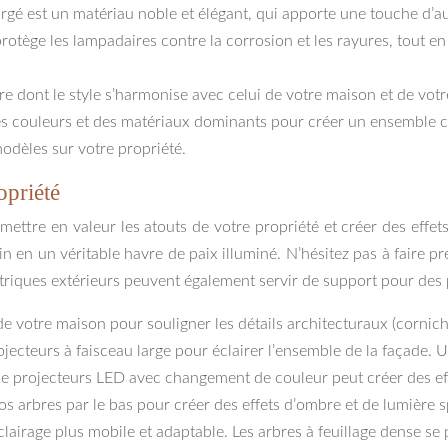
r forgé est un matériau noble et élégant, qui apporte une touche d’a
protège les lampadaires contre la corrosion et les rayures, tout e
e dont le style s’harmonise avec celui de votre maison et de vot
des couleurs et des matériaux dominants pour créer un ensemble coh
modèles sur votre propriété.
opriété
 mettre en valeur les atouts de votre propriété et créer des effets
in en un véritable havre de paix illuminé. N’hésitez pas à faire 
triques extérieurs peuvent également servir de support pour des p
de votre maison pour souligner les détails architecturaux (corniche
ojecteurs à faisceau large pour éclairer l’ensemble de la façade
on de projecteurs LED avec changement de couleur peut créer des e
vos arbres par le bas pour créer des effets d’ombre et de lumière 
lairage plus mobile et adaptable. Les arbres à feuillage dense se 