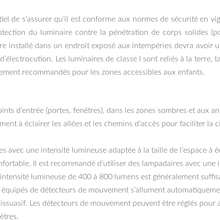
ntiel de s’assurer qu’il est conforme aux normes de sécurité en vi
ection du luminaire contre la pénétration de corps solides (pouss
re installé dans un endroit exposé aux intempéries devra avoir un
d’électrocution. Les luminaires de classe I sont reliés à la terre, 
èrement recommandés pour les zones accessibles aux enfants.
ints d’entrée (portes, fenêtres), dans les zones sombres et aux an
ment à éclairer les allées et les chemins d’accès pour faciliter la 
 avec une intensité lumineuse adaptée à la taille de l’espace à écl
onfortable. Il est recommandé d’utiliser des lampadaires avec une
 intensité lumineuse de 400 à 800 lumens est généralement suffisa
 équipés de détecteurs de mouvement s’allument automatiquement
dissuasif. Les détecteurs de mouvement peuvent être réglés pour aj
ètres.