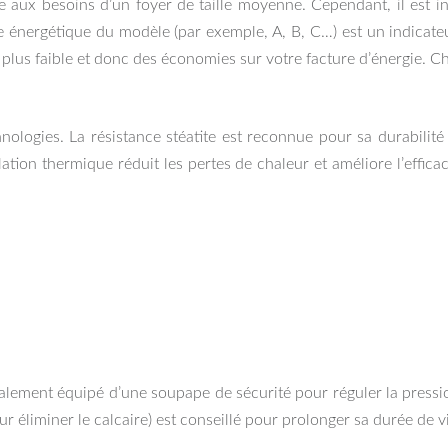
e aux besoins d’un foyer de taille moyenne. Cependant, il est i
 énergétique du modèle (par exemple, A, B, C…) est un indicateu
lus faible et donc des économies sur votre facture d’énergie. C
logies. La résistance stéatite est reconnue pour sa durabilité
ion thermique réduit les pertes de chaleur et améliore l’efficac
alement équipé d’une soupape de sécurité pour réguler la pressi
r éliminer le calcaire) est conseillé pour prolonger sa durée de v