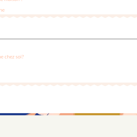
nne
ue chez soi?