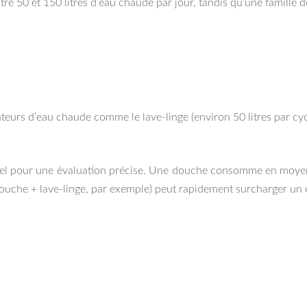
re 50 et 150 litres d’eau chaude par jour, tandis qu’une famille 
urs d’eau chaude comme le lave-linge (environ 50 litres par cycle) 
iel pour une évaluation précise. Une douche consomme en moyenn
 (douche + lave-linge, par exemple) peut rapidement surcharger un 