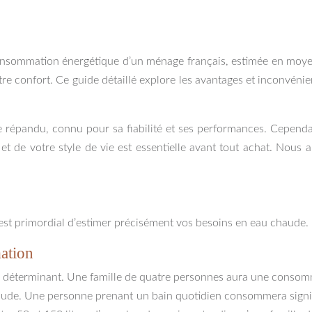
onsommation énergétique d’un ménage français, estimée en moyen
tre confort. Ce guide détaillé explore les avantages et inconvéni
 répandu, connu pour sa fiabilité et ses performances. Cependant
de votre style de vie est essentielle avant tout achat. Nous al
est primordial d’estimer précisément vos besoins en eau chaude. P
ation
r déterminant. Une famille de quatre personnes aura une consom
de. Une personne prenant un bain quotidien consommera signif